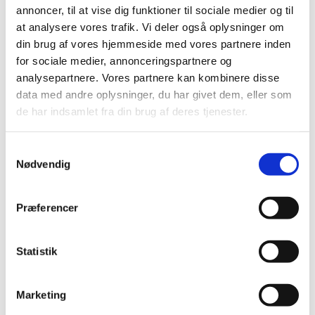
Stilleretræter for
annoncer, til at vise dig funktioner til sociale medier og til
at analysere vores trafik. Vi deler også oplysninger om
fordybelse
din brug af vores hjemmeside med vores partnere inden
for sociale medier, annonceringspartnere og
analysepartnere. Vores partnere kan kombinere disse
Stilleretræte
data med andre oplysninger, du har givet dem, eller som
de har indsamlet fra din brug af deres tjenester.
En stilleretræte er en mulighed for at trække sig
tilbage fra hverdagens stress og støj. Stilheden
giver plads til det, der til dagligt bliver overdøvet
S
Nødvendig
eller fortrængt – oplevelsen af livets dybder og
a
Guds nærvær.
m
t
Præferencer
Dukker der tanker op i stilheden, tilbyder
y
præsterne et samtalerum, hvor det er muligt at dele
k
tanker om stort og småt i livet.
k
Statistik
Kontakt sognepræst i Glostrup sogn Elisabeth
e
Arendt på e-mail
ea@km.dk
, eller tlf. 29136343.
v
Marketing
a