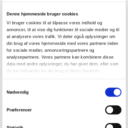
Denne hjemmeside bruger cookies
Vi bruger cookies til at tilpasse vores indhold og
annoncer, til at vise dig funktioner til sociale medier og til
at analysere vores trafik. Vi deler også oplysninger om
din brug af vores hjemmeside med vores partnere inden
for sociale medier, annonceringspartnere og
Søndag 20. december 2026, kl. 17:00
analysepartnere. Vores partnere kan kombinere disse
data med andre oplysninger, du har givet dem, eller som
de har indsamlet fra din brug af deres tjenester.
Glostrup Kirke, Kirkepladsen 1, 2600
Glostrup
S
Nødvendig
a
Elisabeth Arendt
m
t
Præferencer
y
k
k
Statistik