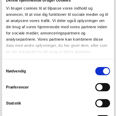
Vi bruger cookies til at tilpasse vores indhold og
annoncer, til at vise dig funktioner til sociale medier og til
at analysere vores trafik. Vi deler også oplysninger om
din brug af vores hjemmeside med vores partnere inden
for sociale medier, annonceringspartnere og
analysepartnere. Vores partnere kan kombinere disse
Søndag 7. februar 2027, kl. 10:30
data med andre oplysninger, du har givet dem, eller som
de har indsamlet fra din brug af deres tjenester.
Glostrup Kirke, Dommervangen 2, 2600
Glostrup
S
Nødvendig
a
m
t
Præferencer
y
k
k
Statistik
e
v