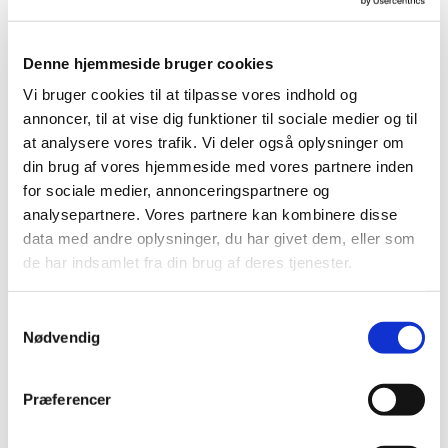
Denne hjemmeside bruger cookies
Vi bruger cookies til at tilpasse vores indhold og
© Gaute Grimeland
annoncer, til at vise dig funktioner til sociale medier og til
at analysere vores trafik. Vi deler også oplysninger om
din brug af vores hjemmeside med vores partnere inden
for sociale medier, annonceringspartnere og
Torsdag 24. december 2026, kl. 14:30 -
analysepartnere. Vores partnere kan kombinere disse
15:30
data med andre oplysninger, du har givet dem, eller som
de har indsamlet fra din brug af deres tjenester.
Østervangkirken, Dommervangen 2, 2600
Glostrup
S
Nødvendig
a
Katrine Söderberg
m
t
Præferencer
y
k