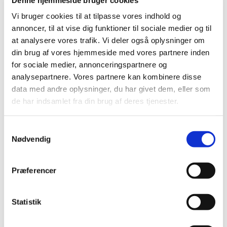
Vi bruger cookies til at tilpasse vores indhold og
annoncer, til at vise dig funktioner til sociale medier og til
at analysere vores trafik. Vi deler også oplysninger om
din brug af vores hjemmeside med vores partnere inden
for sociale medier, annonceringspartnere og
analysepartnere. Vores partnere kan kombinere disse
Søndag 22. marts 2026, kl. 11:30
data med andre oplysninger, du har givet dem, eller som
de har indsamlet fra din brug af deres tjenester.
Østervangkirken, Dommervangen 2, 2600
Glostrup
S
Nødvendig
a
m
t
Præferencer
y
k
k
Statistik
e
v