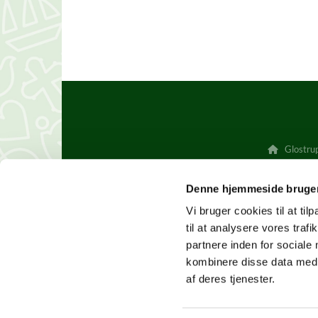
Glostrup

Denne hjemmeside bruger
Vi bruger cookies til at til
til at analysere vores tra
partnere inden for sociale
kombinere disse data med a
af deres tjenester.