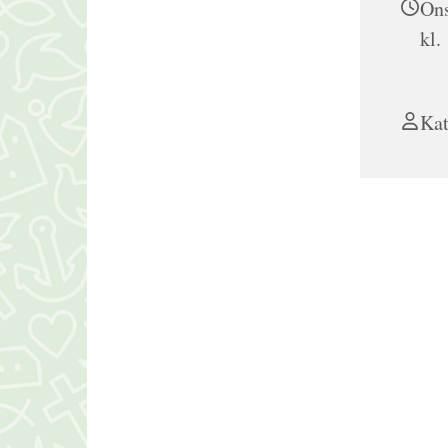
Ons
kl.
Kat