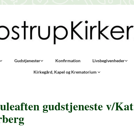
Gudstjenester
Konfirmation
Livsbegivenheder
Kirkegård, Kapel og Krematorium
juleaften gudstjeneste v/Kat
rberg