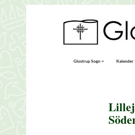
Glostrup Sogn
Kalender
Lille
Söde