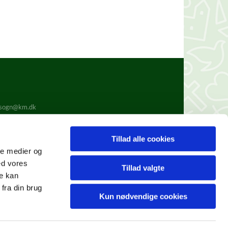
.sogn@km.dk
Tillad alle cookies
ale medier og
ed vores
Tillad valgte
re kan
fra din brug
Kun nødvendige cookies