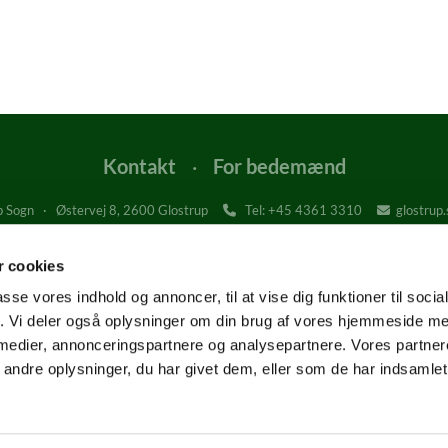
Kontakt
·
For bedemænd
 Sogn · Østervej 8, 2600 Glostrup
Tel: +45
4361 3310
glostrup


Glostrup Kirke, Kirkepladsen 1, 2600 Glostrup
Østervangkirken, Dommervangen 2, 2600 Glostrup
 cookies
Glostrup Krematorium og Kapel, Gl. Landevej 1, 2600 Glostrup
passe vores indhold og annoncer, til at vise dig funktioner til soci
fik. Vi deler også oplysninger om din brug af vores hjemmeside m
 medier, annonceringspartnere og analysepartnere. Vores partne
Tilgængelighedserklæring
ndre oplysninger, du har givet dem, eller som de har indsamlet 
Privatlivspolitik
Log på ChurchDesk