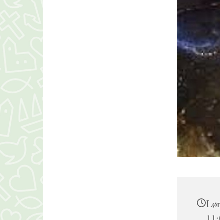
Lør
11: