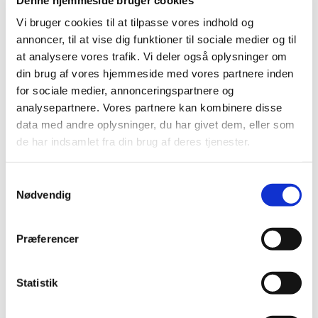
Vi bruger cookies til at tilpasse vores indhold og
annoncer, til at vise dig funktioner til sociale medier og til
at analysere vores trafik. Vi deler også oplysninger om
din brug af vores hjemmeside med vores partnere inden
for sociale medier, annonceringspartnere og
analysepartnere. Vores partnere kan kombinere disse
Lørdag 24. juli 2027, kl. 11:00
data med andre oplysninger, du har givet dem, eller som
de har indsamlet fra din brug af deres tjenester.
Østervangkirken, Dommervangen 2, 2600
Glostrup
S
Nødvendig
a
m
t
Præferencer
y
k
k
Statistik
e
v