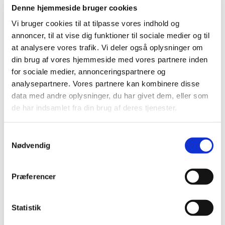
Denne hjemmeside bruger cookies
Vi bruger cookies til at tilpasse vores indhold og
annoncer, til at vise dig funktioner til sociale medier og til
at analysere vores trafik. Vi deler også oplysninger om
din brug af vores hjemmeside med vores partnere inden
for sociale medier, annonceringspartnere og
Onsdag 10. november 2027, kl. 17:30 -
analysepartnere. Vores partnere kan kombinere disse
21:00
data med andre oplysninger, du har givet dem, eller som
de har indsamlet fra din brug af deres tjenester.
Glostrup Sognegård, Østervej 8, 2600
Glostrup
S
Nødvendig
a
m
t
Præferencer
y
k
k
Statistik
e