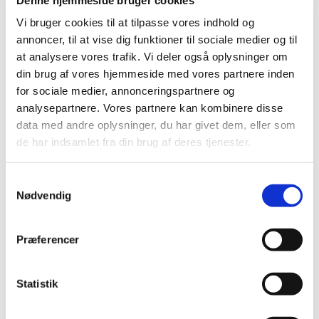
Vi bruger cookies til at tilpasse vores indhold og
annoncer, til at vise dig funktioner til sociale medier og til
at analysere vores trafik. Vi deler også oplysninger om
din brug af vores hjemmeside med vores partnere inden
for sociale medier, annonceringspartnere og
analysepartnere. Vores partnere kan kombinere disse
Fredag 11. december 2026, kl. 15:00
data med andre oplysninger, du har givet dem, eller som
de har indsamlet fra din brug af deres tjenester.
Østervangkirken, Dommervangen 2, 2600
Glostrup
S
Nødvendig
a
m
t
Præferencer
y
k
k
Statistik
e
v