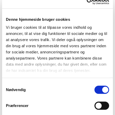
Denne hjemmeside bruger cookies
Vi bruger cookies til at tilpasse vores indhold og
annoncer, til at vise dig funktioner til sociale medier og til
at analysere vores trafik. Vi deler også oplysninger om
din brug af vores hjemmeside med vores partnere inden
Fredag 20. november 2026, kl. 17:00
for sociale medier, annonceringspartnere og
analysepartnere. Vores partnere kan kombinere disse
Østervangkirken, Dommervangen 2, 2600
data med andre oplysninger, du har givet dem, eller som
de har indsamlet fra din brug af deres tjenester.
Glostrup
S
Ea Dal
Nødvendig
a
m
Vi lægger en 20'er for maden
t
Præferencer
y