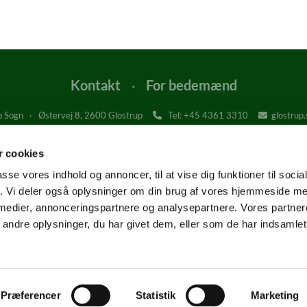
Kontakt
·
For bedemænd
 Sogn · Østervej 8, 2600 Glostrup
Tel: +45
4361 3310
glostrup


Glostrup Kirke, Kirkepladsen 1, 2600 Glostrup
Østervangkirken, Dommervangen 2, 2600 Glostrup
 cookies
Glostrup Krematorium og Kapel, Gl. Landevej 1, 2600 Glostrup
passe vores indhold og annoncer, til at vise dig funktioner til soci
fik. Vi deler også oplysninger om din brug af vores hjemmeside m
 medier, annonceringspartnere og analysepartnere. Vores partne
Tilgængelighedserklæring
ndre oplysninger, du har givet dem, eller som de har indsamlet 
Privatlivspolitik
Log på ChurchDesk
Præferencer
Statistik
Marketing