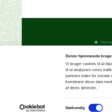
Glostrup

Denne hjemmeside bruger
Vi bruger cookies til at til
til at analysere vores tra
partnere inden for sociale
kombinere disse data med a
af deres tjenester.
S
Nødvendig
a