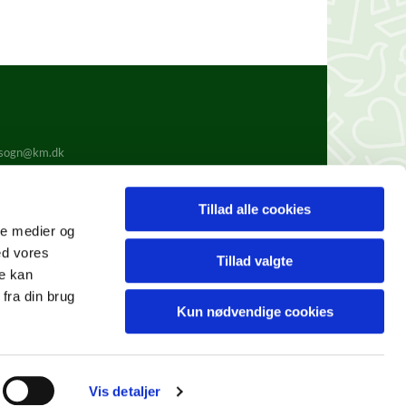
.sogn@km.dk
Tillad alle cookies
ale medier og
ed vores
Tillad valgte
re kan
fra din brug
Kun nødvendige cookies
Vis detaljer