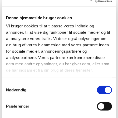
SPIREKORET
øver i Østervangkirken tirsdage kl.
16.00–17.00.
Denne hjemmeside bruger cookies
Vi bruger cookies til at tilpasse vores indhold og
annoncer, til at vise dig funktioner til sociale medier og til
at analysere vores trafik. Vi deler også oplysninger om
din brug af vores hjemmeside med vores partnere inden
for sociale medier, annonceringspartnere og
analysepartnere. Vores partnere kan kombinere disse
data med andre oplysninger, du har givet dem, eller som
de har indsamlet fra din brug af deres tjenester.
S
Nødvendig
a
m
t
Præferencer
y
BØRNEKORET (2. – 4. klasse)
k