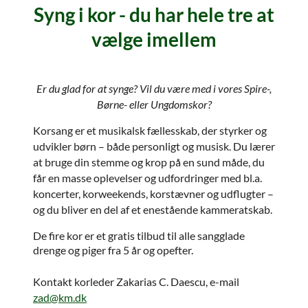
Syng i kor - du har hele tre at
vælge imellem
Er du glad for at synge? Vil du være med i vores Spire-,
Børne- eller Ungdomskor?
Korsang er et musikalsk fællesskab, der styrker og
udvikler børn – både personligt og musisk. Du lærer
at bruge din stemme og krop på en sund måde, du
får en masse oplevelser og udfordringer med bl.a.
koncerter, korweekends, korstævner og udflugter –
og du bliver en del af et enestående kammeratskab.
De fire kor er et gratis tilbud til alle sangglade
drenge og piger fra 5 år og opefter.
Kontakt korleder Zakarias C. Daescu, e-mail
zad@km.dk