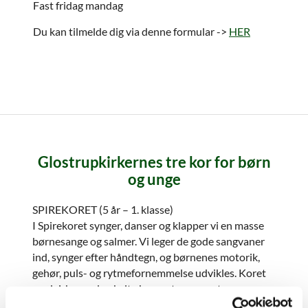
Fast fridag mandag
Du kan tilmelde dig via denne formular ->
HER
Glostrupkirkernes tre kor for børn
og unge
SPIREKORET (5 år – 1. klasse)
I Spirekoret synger, danser og klapper vi en masse
børnesange og salmer. Vi leger de gode sangvaner
ind, synger efter håndtegn, og børnenes motorik,
gehør, puls- og rytmefornemmelse udvikles. Koret
medvirker ved enkelte koncerter og pasta
gudstjenester.