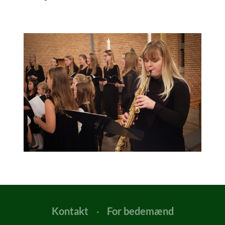
Kontakt
·
For bedemænd