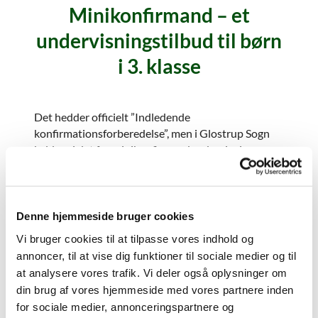
Minikonfirmand – et
undervisningstilbud til børn
i 3. klasse
Det hedder officielt ”Indledende
konfirmationsforberedelse”, men i Glostrup Sogn
kalder vi det for minikonfirmandundervisning.
Minikonfirmand er for de børn i tredje klasse, som
slet ikke kan vente til ottende med at komme i gang
med konfirmandundervisningen.
Denne hjemmeside bruger cookies
Folkeskolen
tilbyder faget kristendomskundskab i
Vi bruger cookies til at tilpasse vores indhold og
hele skoleforløbet. I 1. - 3. klasse er formålet med
annoncer, til at vise dig funktioner til sociale medier og til
faget at fremme og imødekomme elevernes
at analysere vores trafik. Vi deler også oplysninger om
åbenhed og spørgelyst om tilværelsen og sætte
din brug af vores hjemmeside med vores partnere inden
dem i stand til at samtale om almene
for sociale medier, annonceringspartnere og
tilværelsesspørgsmål. Eleverne skal lære de