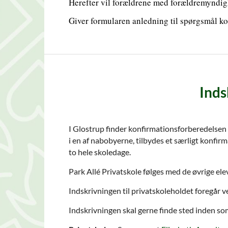
Herefter vil forældrene med forældremyndigh
Giver formularen anledning til spørgsmål k
Inds
I Glostrup finder konfirmationsforberedelsen og
i en af nabobyerne, tilbydes et særligt konfi
to hele skoledage.
Park Allé Privatskole følges med de øvrige elev
Indskrivningen til privatskoleholdet foregår 
Indskrivningen skal gerne finde sted inden so