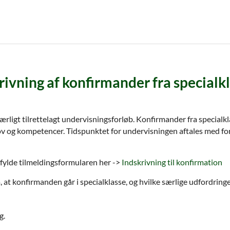
rivning af konfirmander fra specialk
t særligt tilrettelagt undervisningsforløb. Konfirmander fra special
v og kompetencer. Tidspunktet for undervisningen aftales med foræ
dfylde tilmeldingsformularen her ->
Indskrivning til konfirmation
t konfirmanden går i specialklasse, og hvilke særlige udfordring
g.