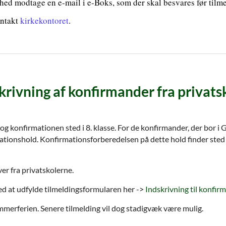
ed modtage en e-mail i e-Boks, som der skal besvares før tilm
ontakt
kirkekontoret
.
krivning af konfirmander fra privats
 konfirmationen sted i 8. klasse. For de konfirmander, der bor i Gl
rmationshold. Konfirmationsforberedelsen på dette hold finder ste
er fra privatskolerne.
ved at udfylde tilmeldingsformularen her ->
Indskrivning til konfir
mmerferien. Senere tilmelding vil dog stadigvæk være mulig.