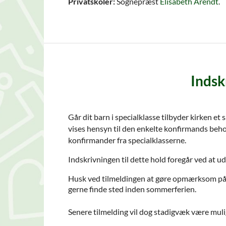
Privatskoler:
Sognepræst
Elisabeth Arendt
.
Indsk
Går dit barn i specialklasse tilbyder kirken e
vises hensyn til den enkelte konfirmands beho
konfirmander fra specialklasserne.
Indskrivningen til dette hold foregår ved at u
Husk ved tilmeldingen at gøre opmærksom på, a
gerne finde sted inden sommerferien.
Senere tilmelding vil dog stadigvæk være muli