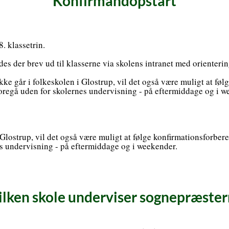
Konfirmandopstart
. klassetrin.
endes der brev ud til klasserne via skolens intranet med orienter
kke går i folkeskolen i Glostrup, vil det også være muligt at fø
foregå uden for skolernes undervisning - på eftermiddage og i 
 Glostrup, vil det også være muligt at følge konfirmationsforber
s undervisning - på eftermiddage og i weekender.
ilken skole underviser sognepræster