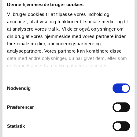
Denne hjemmeside bruger cookies
Vi bruger cookies til at tilpasse vores indhold og
annoncer, til at vise dig funktioner til sociale medier og til
at analysere vores trafik. Vi deler også oplysninger om
din brug af vores hjemmeside med vores partnere inden
for sociale medier, annonceringspartnere og
Ved personlig henvendelse på et kirkekontor i
analysepartnere. Vores partnere kan kombinere disse
Danmark vil man mod forevisning af
data med andre oplysninger, du har givet dem, eller som
billedlegitimation kunne får udleveret sin egen eller
de har indsamlet fra din brug af deres tjenester.
børns (under 18 år) personattest eller fødsels- og
dåbsattest (hvis du eller dine børn er døbt).
S
Nødvendig
a
I enkelte tilfælde vil attesten ikke kunne udleveres
m
med det samme.
t
Præferencer
y
k
k
Statistik
Er du født i udlandet kan kirkekontoret KUN
e
udstede en attest, hvis der er ændret i dine