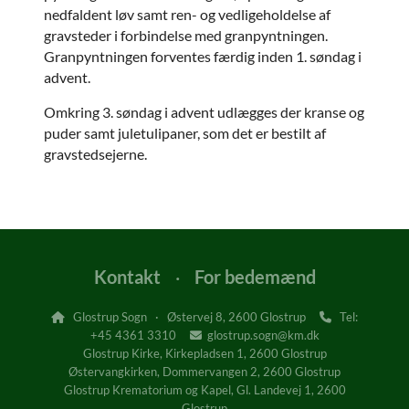
nedfaldent løv samt ren- og vedligeholdelse af
gravsteder i forbindelse med granpyntningen.
Granpyntningen forventes færdig inden 1. søndag i
advent.
Omkring 3. søndag i advent udlægges der kranse og
puder samt juletulipaner, som det er bestilt af
gravstedsejerne.
Kontakt
·
For bedemænd
Glostrup Sogn · Østervej 8, 2600 Glostrup
Tel:


+45
4361 3310
glostrup.sogn@km.dk

Glostrup Kirke, Kirkepladsen 1, 2600 Glostrup
Østervangkirken, Dommervangen 2, 2600 Glostrup
Glostrup Krematorium og Kapel, Gl. Landevej 1, 2600
Glostrup