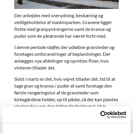
Der arbejdes med snerydning, beskæring og
vedligeholdelse af maskinparken. Gravene ligger
flotte med granpyntningerne samt de kranse og
puder som de pårørende har været forbi med.
I denne periode sløjfes der udløbne gravsteder og
foretages omforandringer af beplantninger. Der
anlægges nye afdelinger og oprettes fliser, hvis
vinteren tillader det.
Sidst i marts er det, hvis vejret tillader det, tid til at
tage gran og kranse / puder af samt foretage den
første rengøringstur af de gravsteder som
kirkegårdene holder, op til påske, så der kan plantes
stedmoder som den tidlige forårsblomst. Hvis
vinteren har været hård, er det også i den tid, at de
grave der ikke kunne sløjfes tidligere på grund af
frost og sne, bliver sløjfet.