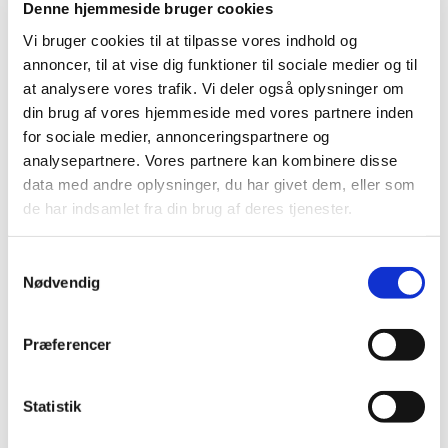
Denne hjemmeside bruger cookies
Vi bruger cookies til at tilpasse vores indhold og
April - juni
annoncer, til at vise dig funktioner til sociale medier og til
at analysere vores trafik. Vi deler også oplysninger om
din brug af vores hjemmeside med vores partnere inden
for sociale medier, annonceringspartnere og
analysepartnere. Vores partnere kan kombinere disse
data med andre oplysninger, du har givet dem, eller som
de har indsamlet fra din brug af deres tjenester.
S
Nødvendig
a
m
t
er det tid for anlæg og renovering af gravsteder og
Præferencer
y
gravstedsafdelinger som ikke kunne anlægges på
k
grund af den hårde vinter. Inden Sankt Hans er det
k
Statistik
også tid for klipning af løvfældende hække. Det er
e
også her at gødskning af diverse arealer samt