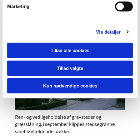
v
græsslåning finder sted.
Marketing
a
l
Juli - september
g
Vis detaljer
Tillad alle cookies
Tillad valgte
Kun nødvendige cookies
Ren- og vedligeholdelse af gravsteder og
græsslåning. i september klippes stedsegrønne
samt løvfældende hække.