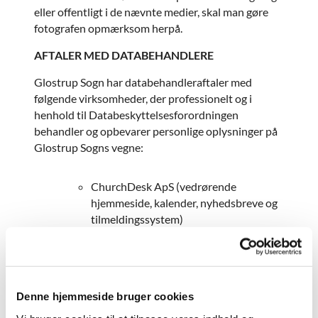
eller offentligt i de nævnte medier, skal man gøre
fotografen opmærksom herpå.
AFTALER MED DATABEHANDLERE
Glostrup Sogn har databehandleraftaler med
følgende virksomheder, der professionelt og i
henhold til Databeskyttelsesforordningen
behandler og opbevarer personlige oplysninger på
Glostrup Sogns vegne:
ChurchDesk ApS (vedrørende
hjemmeside, kalender, nyhedsbreve og
tilmeldingssystem)
Sentia Danmark A/S (drift af vore
servere);
Experian A/S (kreditoplysninger)
Folkekirkens IT (Kirkeministeriet)
Denne hjemmeside bruger cookies
(administrationsprogrammer)