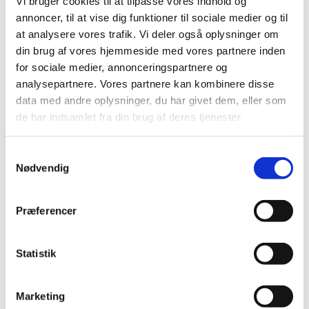
Vi bruger cookies til at tilpasse vores indhold og
annoncer, til at vise dig funktioner til sociale medier og til
SIKKERHEDSFORANSTALTNINGER
at analysere vores trafik. Vi deler også oplysninger om
Oplysningerne opbevares i det tidsrum, der er
din brug af vores hjemmeside med vores partnere inden
tilladt i henhold til lovgivningen, og vi sletter dem,
for sociale medier, annonceringspartnere og
når de ikke længere er nødvendige. Perioden
analysepartnere. Vores partnere kan kombinere disse
afhænger af karakteren af oplysningen og
data med andre oplysninger, du har givet dem, eller som
baggrunden for opbevaring. Det er derfor ikke
de har indsamlet fra din brug af deres tjenester.
muligt at angive en generel tidsramme for, hvornår
informationer slettes. CRM systemet
S
(kontaktdatabasen) kan kun benyttes af den
Nødvendig
a
dataansvarlige via en personlig adgangskode.
m
COOKIES
t
Præferencer
y
Vi bruger cookies på hjemmesiden.
k
Cookies er små tekstfiler, der indeholder bogstaver
k
Statistik
og tal, som sættes på din computer eller anden
e
enhed. Cookies sættes, når du besøger et websted,
v
Marketing
der bruger cookies, og de kan bruges til at holde
a