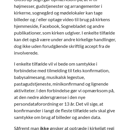
højmesser, gudstjenester og arrangementer i
kirkerne, sognegård og mødelokaler kan tage
billeder og / eller optage video til brug på kirkens
hjemmeside, Facebook, Sognebladet og andre
publikationer, som kirken udgiver. I enkelte tilfælde
kan det også være under andre kirkelige handlinger,
dog ikke uden forudgående skriftlig accept fra de
involverede.
I enkelte tilfælde vil vi bede om samtykke i
forbindelse med tilmelding til f.eks konfirmation,
babysalmesang, musikalsk legestue,
pastagudstjeneste, minikonfirmand og lignende
aktiviteter. I den forbindelse gør vi opmærksom på,
at den nedre aldersgrænse i den nye
persondataforordning er 13 år. Det vil sige, at
konfirmander i langt de fleste tilfælde selv skal give
samtykke om brug af billeder og anden data.
Såfremt man
ikke
ønsker at optræde i kirkeligt regi