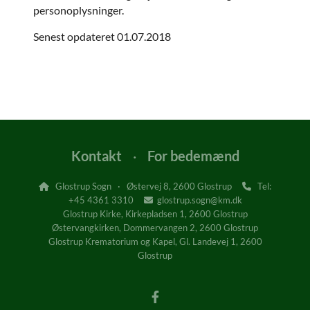
personoplysninger.
Senest opdateret 01.07.2018
Kontakt
·
For bedemænd
Glostrup Sogn · Østervej 8, 2600 Glostrup
Tel:


+45
4361 3310
glostrup.sogn@km.dk

Glostrup Kirke, Kirkepladsen 1, 2600 Glostrup
Østervangkirken, Dommervangen 2, 2600 Glostrup
Glostrup Krematorium og Kapel, Gl. Landevej 1, 2600
Glostrup