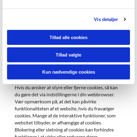
styr på hvilke sider, du har besøgt. De kan hjælpe
l
dig til at fortsætte, hvor du slap, eller de kan huske
g
dine sprogindstillinger eller andre præferencer.
Vis detaljer
Cookies er vigtige for os, fordi de hjælper til at gøre
Tillad alle cookies
vores online-tjenester lettere at bruge, til at følge
med i hvordan vores website bruges og til at hjælpe
os med at levere den bedste service til dig. For at
Tillad valgte
gøre det lettere for dig at overskue den måde,
hjemmesiden bruger cookies på, har vi grupperet
Kun nødvendige cookies
vores cookies i nogle letforståelige kategorier.
Hvis du ønsker at styre eller fjerne cookies, så kan
du gøre det via indstillingerne i din webbrowser.
Vær opmærksom på, at det kan påvirke
funktionaliteten af et website, hvis du fravælger
cookies. Mange af de interaktive funktioner, som
websitet tilbyder, er afhængige af cookies.
Blokering eller sletning af cookies kan forhindre
funktioner i at virke eller reducere deres