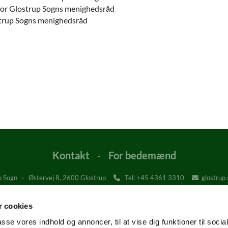
for Glostrup Sogns menighedsråd
strup Sogns menighedsråd
Kontakt
·
For bedemænd
 Sogn · Østervej 8, 2600 Glostrup
Tel: +45
4361 3310
glostrup


Glostrup Kirke, Kirkepladsen 1, 2600 Glostrup
Østervangkirken, Dommervangen 2, 2600 Glostrup
 cookies
Glostrup Krematorium og Kapel, Gl. Landevej 1, 2600 Glostrup
passe vores indhold og annoncer, til at vise dig funktioner til soci