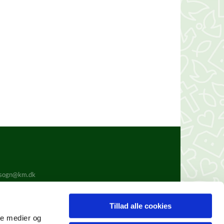
.sogn@km.dk
Tillad alle cookies
ale medier og