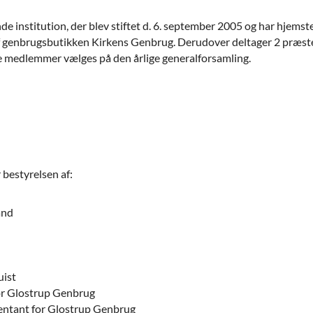
 institution, der blev stiftet d. 6. september 2005 og har hjemst
 genbrugsbutikken Kirkens Genbrug. Derudover deltager 2 præs
ge medlemmer vælges på den årlige generalforsamling.
 bestyrelsen af:
and
ist
or Glostrup Genbrug
entant for Glostrup Genbrug