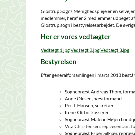
Glostrup Sogns Menighedspleje er en selvejende
medlemmer, heraf er 2 medlemmer udpeget af
Glostrup sogn i bestyrelsesarbejdet. De øvri
Her er vores vedtægter
Vedtægt 1.jpg
Vedtægt 2.jpg
Vedtægt 3.jpg
Bestyrelsen
Efter generalforsamlingen i marts 2018 består
Sognepræst Andreas Thom, form
Anne Olesen, næstformand
Per T. Hansen, sekretær
Irene Klitbo, kasserer
Sognepræst Malene Højen Lundqu
Vita Christensen, repræsentant f
Sognepræst Esper Silkjær, repræs