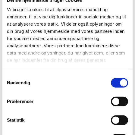
Vi bruger cookies til at tilpasse vores indhold og
annoncer, til at vise dig funktioner til sociale medier og til
at analysere vores trafik. Vi deler også oplysninger om
din brug af vores hjemmeside med vores partnere inden
for sociale medier, annonceringspartnere og
analysepartnere. Vores partnere kan kombinere disse
Søndag 13. juni 2027, kl. 10:30
data med andre oplysninger, du har givet dem, eller som
de har indsamlet fra din brug af deres tjenester.
Glostrup Kirke, Dommervangen 2, 2600
Glostrup
S
Nødvendig
a
m
t
Præferencer
y
k
k
Statistik
e
v