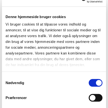
Denne hjemmeside bruger cookies
Vi bruger cookies til at tilpasse vores indhold og
annoncer, til at vise dig funktioner til sociale medier og til
at analysere vores trafik. Vi deler også oplysninger om
din brug af vores hjemmeside med vores partnere inden
for sociale medier, annonceringspartnere og
analysepartnere. Vores partnere kan kombinere disse
Søndag 4. oktober 2026, kl. 10:30
data med andre oplysninger, du har givet dem, eller som
de har indsamlet fra din brug af deres tjenester.
Glostrup Kirke, Dommervangen 2, 2600
Glostrup
S
Nødvendig
a
m
Malene Højen Lundqvist
t
Præferencer
y
k