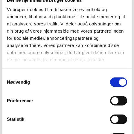
Vi bruger cookies til at tilpasse vores indhold og
annoncer, til at vise dig funktioner til sociale medier og til
at analysere vores trafik. Vi deler også oplysninger om
din brug af vores hjemmeside med vores partnere inden
for sociale medier, annonceringspartnere og
analysepartnere. Vores partnere kan kombinere disse
Søndag 23. maj 2027, kl. 10:30
data med andre oplysninger, du har givet dem, eller som
de har indsamlet fra din brug af deres tjenester.
Østervangkirken, Dommervangen 2, 2600
Glostrup
S
Nødvendig
a
m
t
Præferencer
y
k
k
Statistik
e
v